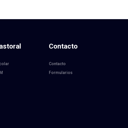
astoral
Contacto
colar
Contacto
JM
Formularios