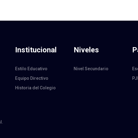
Institucional
Niveles
P
Estilo Educativo
Nivel Secundario
Es
Equipo Directivo
P
Historia del Colegio
l.