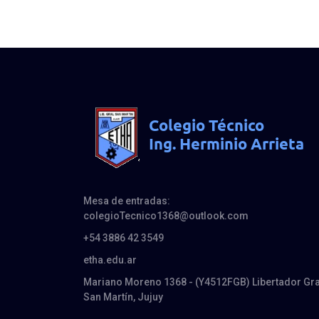
Mesa de entradas:
colegioTecnico1368@outlook.com
+54 3886 42 3549
etha.edu.ar
Mariano Moreno 1368 - (Y4512FGB) Libertador Gra
San Martín, Jujuy