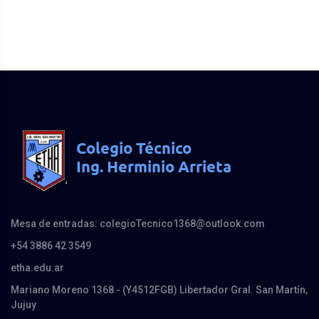
Mesa de entradas: colegioTecnico1368@outlook.com
+54 3886 42 3549
etha.edu.ar
Mariano Moreno 1368 - (Y4512FGB) Libertador Gral. San Martín,
Jujuy